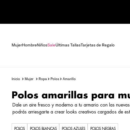
Mujer
Hombre
Niños
Sale
Últimas Tallas
Tarjetas de Regalo
mujer
ropa
polos
amarillo
Polos amarillas para m
Dale un aire fresco y moderno a tu armario con las nuevas
podrás arriesgarte a crear looks creativos cargados de es
POLOS
POLOS BLANCAS
POLOS AZULES
POLOS NEGRAS