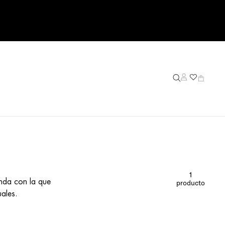
1
enda con la que
producto
uales.