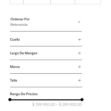
Ordenar Por
Relevancia
Cuello
tipo polo
Largo De Mangas
manga corta
Marca
Tommy Hilfiger
Talla
S
L
XL
$ 299.900,00
–
$ 299.900,00