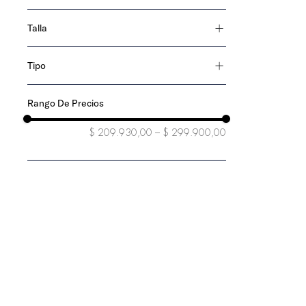
algodón
Talla
XS
Tipo
S
polo
M
L
XL
$ 209.930,00
–
$ 299.900,00