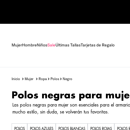
Mujer
Hombre
Niños
Sale
Últimas Tallas
Tarjetas de Regalo
mujer
ropa
polos
negro
Polos negras para muje
Las polos negras para mujer son esenciales para el armario 
mucho estilo, sin duda, se volverán tus favoritas.
POLOS
POLOS AZULES
POLOS BLANCAS
POLOS ROJAS
POLOS 