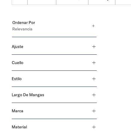
Ordenar Por
Relevancia
Ajuste
slim fit
Cuello
tipo polo
Estilo
esenciales
Largo De Mangas
manga corta
Marca
Tommy Hilfiger
Material
Tommy Jeans