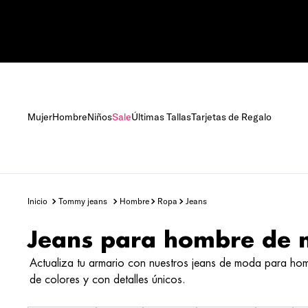
Mujer
Hombre
Niños
Sale
Últimas Tallas
Tarjetas de Regalo
tommy jeans
hombre
ropa
jeans
Jeans para hombre de
Actualiza tu armario con nuestros jeans de moda para hom
de colores y con detalles únicos.