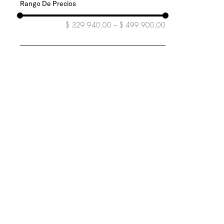
36
27/32
$ 329.940,00
–
$ 499.900,00
29/32
30/30
30/32
31/30
31/32
32/32
33/30
Mostrar 5 más