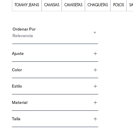
TOMMY JEANS
CAMISAS
CAMISETAS
CHAQUETAS
POLOS
S
Ordenar Por
Relevancia
Ajuste
slim fit
Color
straight
azul
gris
Estilo
negro
denim
Material
algodón
Talla
32-30