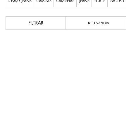
TOMMY JEANS
CAMISAS
CAMISETAS
JEANS
POLOS
SACOS Y BU
FILTRAR
RELEVANCIA