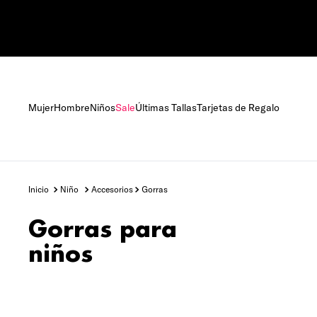
Mujer
Hombre
Niños
Sale
Últimas Tallas
Tarjetas de Regalo
niño
accesorios
gorras
Gorras para
niños