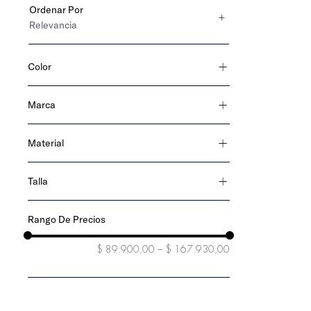
Ordenar Por
Relevancia
Color
azul
multicolor
Marca
rojo
Tommy Hilfiger
rosado
Material
algodón
Talla
algodón orgánico
S/M
L/XL
8_16
$ 89.900,00
–
$ 167.930,00
5_7