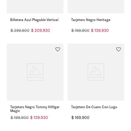
Billetera Azul Plegable Vertical
Tarjetero Negro Heritage
$
299
.
900
$
209
.
930
$
199
.
900
$
139
.
930
Tarjetero Negro Tommy Hilfiger
Tarjetero De Cuero Con Logo
Magic
$
199
.
900
$
139
.
930
$
169
.
900