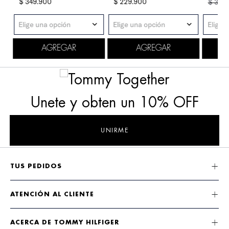
$
349
.
900
$
229
.
900
$
379
.
Elige una opción
Elige una opción
Elige 
AGREGAR
AGREGAR
Unete y obten un 10% OFF
UNIRME
TUS PEDIDOS
ATENCIÓN AL CLIENTE
ACERCA DE TOMMY HILFIGER