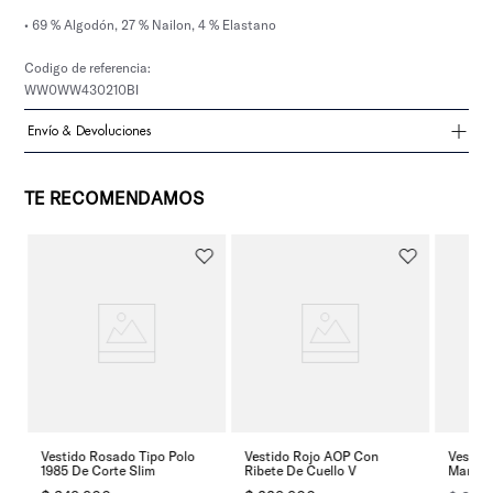
• 69 % Algodón, 27 % Nailon, 4 % Elastano
Codigo de referencia:
WW0WW430210BI
Envío & Devoluciones
TE RECOMENDAMOS
Vestido Rosado Tipo Polo
Vestido Rojo AOP Con
Vestido
1985 De Corte Slim
Ribete De Cuello V
Manga 