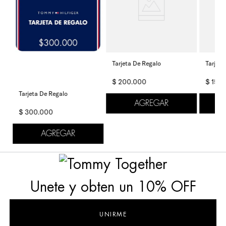
Tarjeta De Regalo
Tarjeta
$
200
.
000
$
150
.
Tarjeta De Regalo
AGREGAR
$
300
.
000
AGREGAR
Unete y obten un 10% OFF
UNIRME