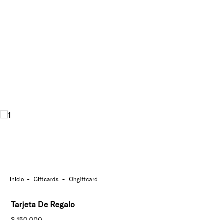
giftcards
ohgiftcard
Tarjeta De Regalo
$
150
.
000