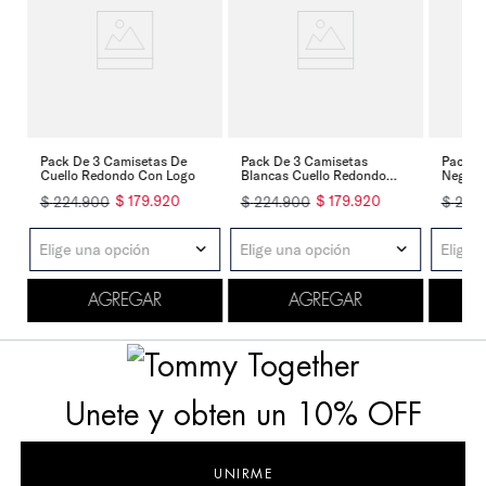
Pack De 3 Camisetas De
Pack De 3 Camisetas
Pack D
Cuello Redondo Con Logo
Blancas Cuello Redondo
Negras
Para Hombre
$
179
.
920
$
179
.
920
$
224
.
900
$
224
.
900
$
224
.
Elige una opción
Elige una opción
Elige 
AGREGAR
AGREGAR
Unete y obten un 10% OFF
UNIRME