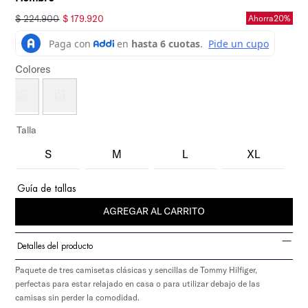
$
224
.
900
$
179
.
920
Ahorra
20%
Colores
Talla
S
M
L
XL
Guía de tallas
AGREGAR AL CARRITO
Detalles del producto
Paquete de tres camisetas clásicas y sencillas de Tommy Hilfiger,
perfectas para estar relajado en casa o para utilizar debajo de las
camisas sin perder la comodidad.