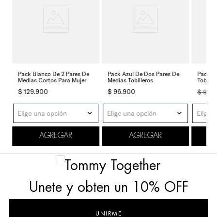
Pack Blanco De 2 Pares De
Pack Azul De Dos Pares De
Pack Az
l
Medias Cortos Para Mujer
Medias Tobilleros
Tobille
$
129
.
900
$
96
.
900
$
96
.
9
Elige una opción
Elige una opción
Elige 
AGREGAR
AGREGAR
Unete y obten un 10% OFF
UNIRME