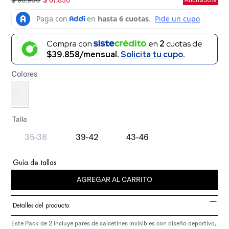
$
96
.
900
$
67
.
830
Compra con
en
2
cuotas de
$39.858/mensual.
Solicita tu cupo.
Colores
Talla
35-38
39-42
43-46
Guía de tallas
AGREGAR AL CARRITO
Detalles del producto
Este Pack de 2 incluye pares de calcetines invisibles con diseño deportivo,