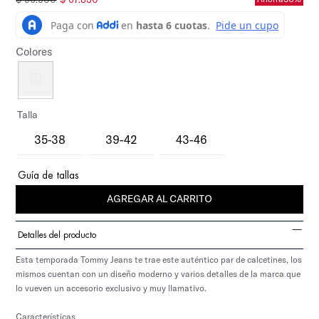
Colores
Talla
35-38
39-42
43-46
Guía de tallas
AGREGAR AL CARRITO
Detalles del producto
Esta temporada Tommy Jeans te trae este auténtico par de calcetines, los
mismos cuentan con un diseño moderno y varios detalles de la marca que
lo vueven un accesorio exclusivo y muy llamativo.
Características