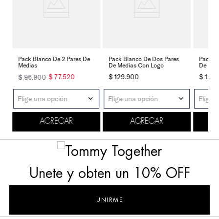
Pack Blanco De 2 Pares De
Pack Blanco De Dos Pares
Pack Bl
o
Medias
De Medias Con Logo
De Medi
Athleti
$
129
.
900
$
136
.
$
77
.
520
$
96
.
900
Elige una opción
Elige 
Elige una opción
AGREGAR
AGREGAR
Unete y obten un 10% OFF
UNIRME