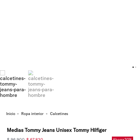
ropa interior
calcetines
Medias Tommy Jeans Unisex Tommy Hilfiger
$
96
.
900
$
67
.
830
Ahorra
30%